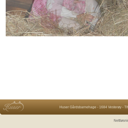
Huser Gårdsbarnehage - 1684 Vesterøy - Tlf:
Nettløsni