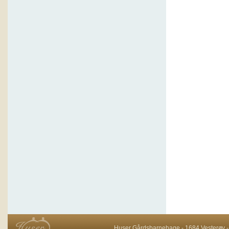
Huser Gårdsbarnehage - 1684 Vesterøy - T