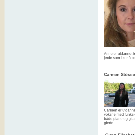
Anne er utdannet fø
jente som liker å p
Carmen Stösser
Carmen er utdannet
voksne med funksjon
både piano og gita
glede.