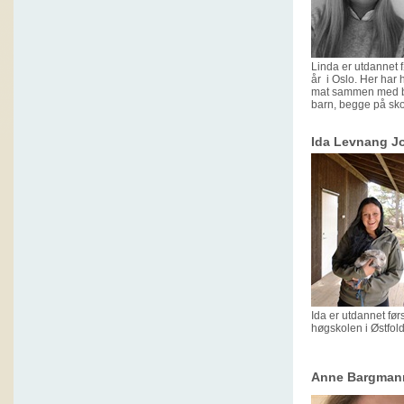
Linda er utdannet 
år i Oslo. Her har 
mat sammen med ba
barn, begge på sk
Ida Levnang Jo
Ida er utdannet fø
høgskolen i Østfold. 
Anne Bargmann