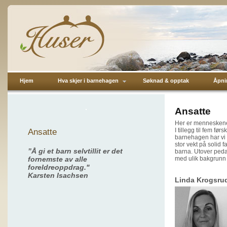
Hjem
Hva skjer i barnehagen
Søknad & opptak
Åpnin
Ansatte
Her er menneskene
I tillegg til fem f
Ansatte
barnehagen har vi 
stor vekt på solid
”Å gi et barn selvtillit er det
barna. Utover peda
fornemste av alle
med ulik bakgrunn 
foreldreoppdrag."
Karsten Isachsen
Linda Krogsrud